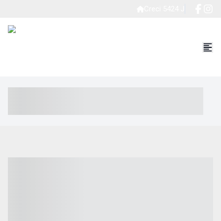
Creci 5424 J
----- ----- -- ------ ---- ---- -- ----- ----- ----- --- ------