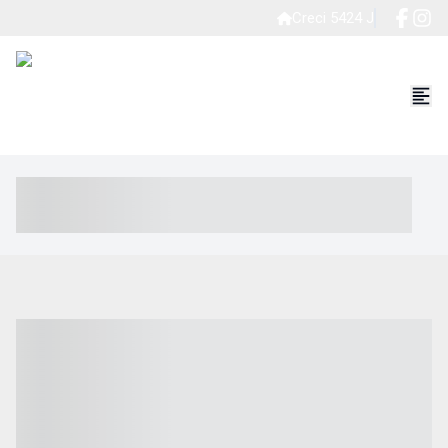
Creci 5424 J
----- ----- -- ------ ---- ---- -- ----- ----- ----- --- ------