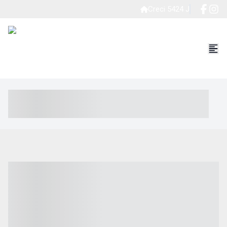
Creci 5424 J
----- ----- -- ------ ---- ---- -- ----- ----- ----- --- ------