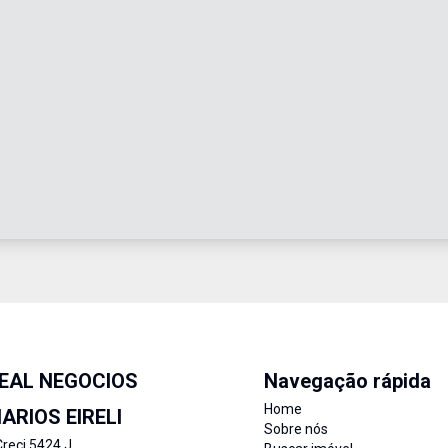
REAL NEGOCIOS
Navegação rápida
Home
IARIOS EIRELI
Sobre nós
reci 5424 J