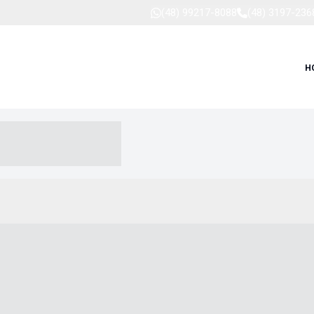
(48) 99217-8088
(48) 3197-236
H
-- ----- --- ------