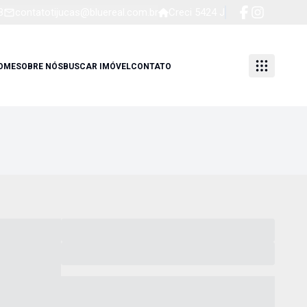
8
contatotijucas@bluereal.com.br
Creci 5424 J
OME
SOBRE NÓS
BUSCAR IMÓVEL
CONTATO