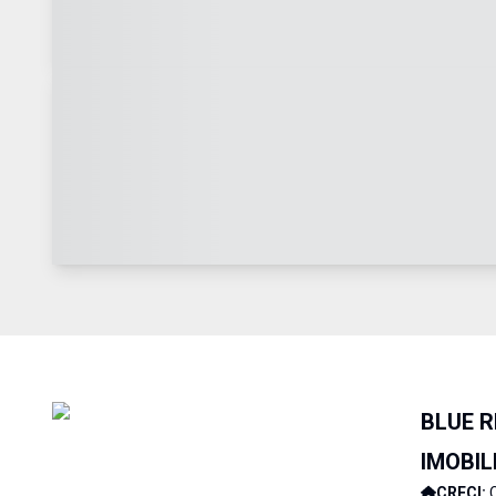
BLUE 
IMOBIL
CRECI:
C