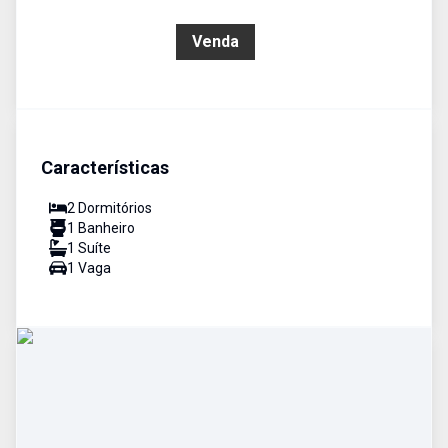
R$ 790.000,00
Venda
Características
2
Dormitório
s
1
Banheiro
1
Suíte
1
Vaga