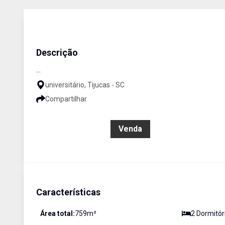
Casa
Venda
Cód:
BR1035
Descrição
...
universitário, Tijucas - SC
Compartilhar
R$ 1.272.000,00
Venda
Características
Área total:
759
m²
2
Dormitór