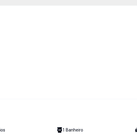
io
s
1
Banheiro