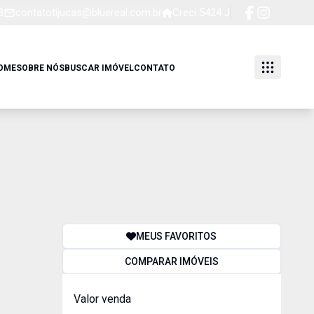
8
contatotijucas@bluereal.com.br
Creci 5424 J
OME
SOBRE NÓS
BUSCAR IMÓVEL
CONTATO
MEUS FAVORITOS
COMPARAR IMÓVEIS
Valor venda