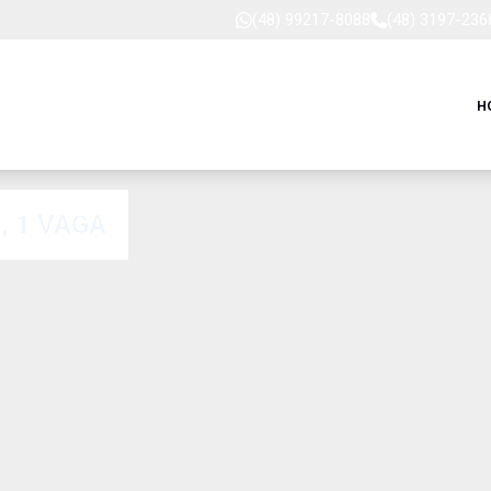
(48) 99217-8088
(48) 3197-236
H
, 1 VAGA