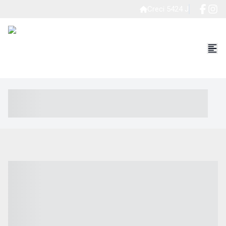
Creci 5424 J
----- ----- -- ------ ---- ---- -- ----- ----- ----- --- ------